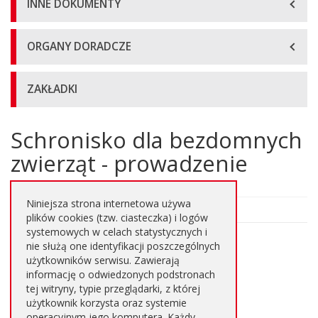
INNE DOKUMENTY
ORGANY DORADCZE
ZAKŁADKI
Schronisko dla bezdomnych
Główna
treść
zwierząt - prowadzenie
strony
Niniejsza strona internetowa używa
plików cookies (tzw. ciasteczka) i logów
systemowych w celach statystycznych i
nie służą one identyfikacji poszczególnych
Podstrony:
użytkowników serwisu. Zawierają
Karta usługi
informację o odwiedzonych podstronach
tej witryny, typie przeglądarki, z której
Wniosek
użytkownik korzysta oraz systemie
operacyjnym jego komputera. Każdy