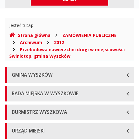
górne
Gdzie
Jesteś tutaj:
jesteśmy
Strona główna
ZAMÓWIENIA PUBLICZNE
Archiwum
2012
Przebudowa nawierzchni drogi w miejscowości
Świniotop, gmina Wyszków
Menu
GMINA WYSZKÓW
główne
RADA MIEJSKA W WYSZKOWIE
BURMISTRZ WYSZKOWA
URZĄD MIEJSKI