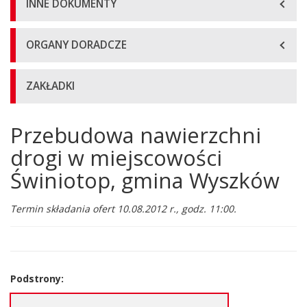
INNE DOKUMENTY
ORGANY DORADCZE
ZAKŁADKI
Przebudowa nawierzchni
Główna
treść
drogi w miejscowości
strony
Świniotop, gmina Wyszków
Termin składania ofert 10.08.2012 r., godz. 11:00.
Podstrony:
Ogłoszenie o przetargu