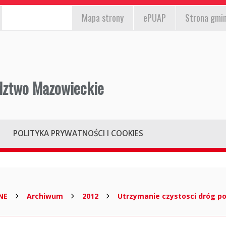
EPUAP,
st
Mapa
strony
ePUAP
Strona gmi
strona
/wyłącz)
gminy,
mapa
strony
dztwo Mazowieckie
POLITYKA PRYWATNOŚCI I COOKIES
NE
Archiwum
2012
Utrzymanie czystosci dróg 