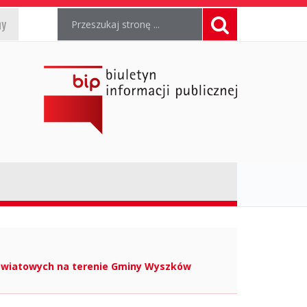
Wyszukiwarka
Wyszukiwana
Formularz
ny
fraza:
wyszukiwania
Szukaj
Ogólnopolski
Biuletyn
Informacji
Publicznej,
https://www.gov.pl/web/bip
powiatowych na terenie Gminy Wyszków