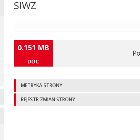
SIWZ
Główna
treść
strony
0.151 MB
Po
DOC
Informacje
METRYKA STRONY
o
REJESTR ZMIAN STRONY
stronie