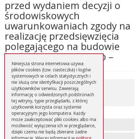
przed wydaniem decyzji o
środowiskowych
uwarunkowaniach zgody na
realizację przedsięwzięcia
polegającego na budowie
budynku magazynowo –
Niniejsza strona internetowa używa
plików cookies (tzw. ciasteczka) i logów
systemowych w celach statystycznych i
nie służą one identyfikacji poszczególnych
0.201 MB
użytkowników serwisu. Zawierają
Pobierz plik
informację o odwiedzonych podstronach
PDF
tej witryny, typie przeglądarki, z której
użytkownik korzysta oraz systemie
operacyjnym jego komputera. Każdy
może zaakceptować pliki cookies albo ma
Informacje
METRYKA STRONY
możliwość wyłączenia ich w przeglądarce,
o
dzięki czemu nie będą zbierane żadne
informacje. Więcej informacji w
polityce
REJESTR ZMIAN STRONY