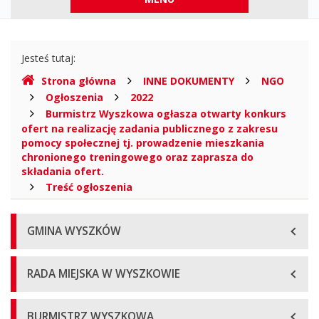
górne
Gdzie
Jesteś tutaj:
jesteśmy
Strona główna
INNE DOKUMENTY
NGO
Ogłoszenia
2022
Burmistrz Wyszkowa ogłasza otwarty konkurs
ofert na realizację zadania publicznego z zakresu
pomocy społecznej tj. prowadzenie mieszkania
chronionego treningowego oraz zaprasza do
składania ofert.
Treść ogłoszenia
Menu
GMINA WYSZKÓW
główne
RADA MIEJSKA W WYSZKOWIE
BURMISTRZ WYSZKOWA