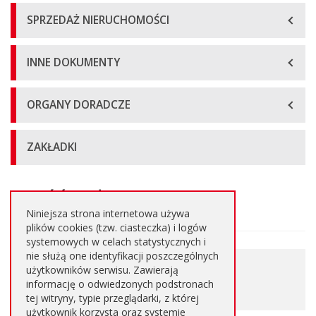
SPRZEDAŻ NIERUCHOMOŚCI
INNE DOKUMENTY
ORGANY DORADCZE
ZAKŁADKI
Treść ogłoszenia
Główna
treść
Niniejsza strona internetowa używa
strony
plików cookies (tzw. ciasteczka) i logów
systemowych w celach statystycznych i
nie służą one identyfikacji poszczególnych
0.433 MB
użytkowników serwisu. Zawierają
Pobierz plik
informację o odwiedzonych podstronach
PDF
tej witryny, typie przeglądarki, z której
użytkownik korzysta oraz systemie