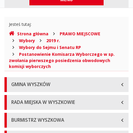
górne
Gdzie
Jesteś tutaj:
jesteśmy
Strona główna
PRAWO MIEJSCOWE
Wybory
2019 r.
Wybory do Sejmu i Senatu RP
Postanowienie Komisarza Wyborczego w sp.
zwołania pierwszego posiedzenia obwodowych
komisji wyborczych
Menu
GMINA WYSZKÓW
główne
RADA MIEJSKA W WYSZKOWIE
BURMISTRZ WYSZKOWA