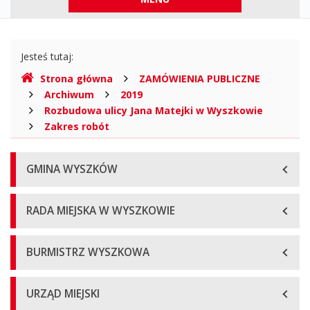
górne
Gdzie
Jesteś tutaj:
jesteśmy
Strona główna
ZAMÓWIENIA PUBLICZNE
Archiwum
2019
Rozbudowa ulicy Jana Matejki w Wyszkowie
Zakres robót
Menu
GMINA WYSZKÓW
główne
RADA MIEJSKA W WYSZKOWIE
BURMISTRZ WYSZKOWA
URZĄD MIEJSKI