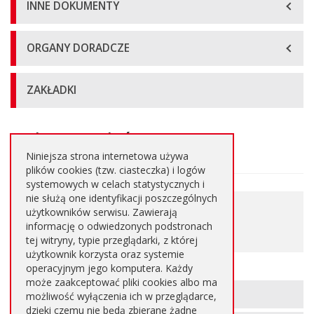
INNE DOKUMENTY
ORGANY DORADCZE
ZAKŁADKI
Zakres robót
Główna
treść
Niniejsza strona internetowa używa
strony
plików cookies (tzw. ciasteczka) i logów
systemowych w celach statystycznych i
nie służą one identyfikacji poszczególnych
0.455 MB
użytkowników serwisu. Zawierają
Pobierz plik
informację o odwiedzonych podstronach
PDF
tej witryny, typie przeglądarki, z której
użytkownik korzysta oraz systemie
operacyjnym jego komputera. Każdy
może zaakceptować pliki cookies albo ma
Informacje
METRYKA STRONY
możliwość wyłączenia ich w przeglądarce,
dzięki czemu nie będą zbierane żadne