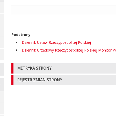
strony
Podstrony:
Dziennik Ustaw Rzeczypospolitej Polskiej
Dziennik Urzędowy Rzeczypospolitej Polskiej Monitor Po
Informacje
METRYKA STRONY
o
REJESTR ZMIAN STRONY
stronie