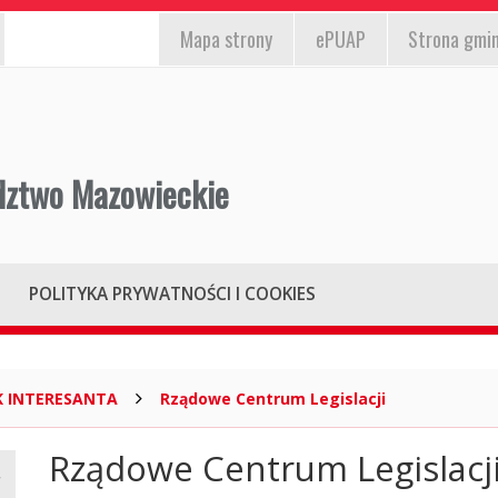
EPUAP,
st
Mapa
strony
ePUAP
Strona gmi
strona
/wyłącz)
gminy,
mapa
strony
dztwo Mazowieckie
POLITYKA PRYWATNOŚCI I COOKIES
K INTERESANTA
Rządowe Centrum Legislacji
Rządowe Centrum Legislacj
Główna
treść