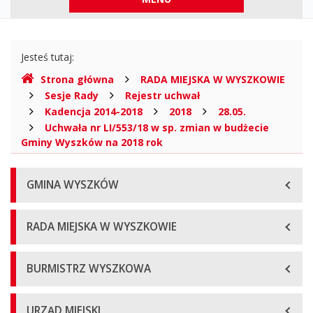
górne
Gdzie
Jesteś tutaj:
jesteśmy
Strona główna
RADA MIEJSKA W WYSZKOWIE
Sesje Rady
Rejestr uchwał
Kadencja 2014-2018
2018
28.05.
Uchwała nr LI/553/18 w sp. zmian w budżecie
Gminy Wyszków na 2018 rok
Menu
GMINA WYSZKÓW
główne
RADA MIEJSKA W WYSZKOWIE
BURMISTRZ WYSZKOWA
URZĄD MIEJSKI