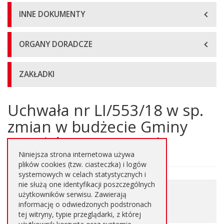
INNE DOKUMENTY
ORGANY DORADCZE
ZAKŁADKI
Uchwała nr LI/553/18 w sp.
Główna
treść
zmian w budżecie Gminy
strony
Wyszków na 2018 rok
Niniejsza strona internetowa używa
plików cookies (tzw. ciasteczka) i logów
systemowych w celach statystycznych i
nie służą one identyfikacji poszczególnych
0.548 MB
użytkowników serwisu. Zawierają
Pobierz plik
informację o odwiedzonych podstronach
PDF
tej witryny, typie przeglądarki, z której