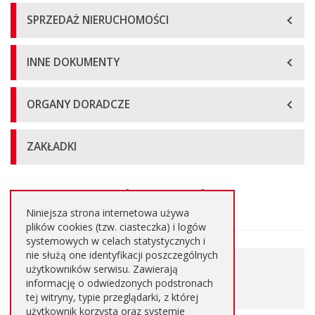
SPRZEDAŻ NIERUCHOMOŚCI
INNE DOKUMENTY
ORGANY DORADCZE
ZAKŁADKI
Pytania i odpowiedzi
Główna
treść
Niniejsza strona internetowa używa
strony
plików cookies (tzw. ciasteczka) i logów
systemowych w celach statystycznych i
nie służą one identyfikacji poszczególnych
0.263 MB
użytkowników serwisu. Zawierają
Pobierz plik
informację o odwiedzonych podstronach
PDF
tej witryny, typie przeglądarki, z której
użytkownik korzysta oraz systemie