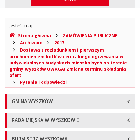
górne
Gdzie
Jesteś tutaj:
jesteśmy
Strona główna
ZAMÓWIENIA PUBLICZNE
Archiwum
2017
Dostawa z rozładunkiem i pierwszym
uruchomieniem kotłów centralnego ogrzewania w
indywidualnych budynkach mieszkalnych na terenie
gminy Wyszków UWAGA! Zmiana terminu składania
ofert
Pytania i odpowiedzi
Menu
GMINA WYSZKÓW
główne
RADA MIEJSKA W WYSZKOWIE
BURMISTRZ WYSZKOWA