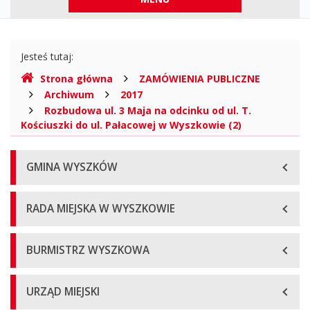
górne
Gdzie
Jesteś tutaj:
jesteśmy
Strona główna
ZAMÓWIENIA PUBLICZNE
Archiwum
2017
Rozbudowa ul. 3 Maja na odcinku od ul. T.
Kościuszki do ul. Pałacowej w Wyszkowie (2)
Menu
GMINA WYSZKÓW
główne
RADA MIEJSKA W WYSZKOWIE
BURMISTRZ WYSZKOWA
URZĄD MIEJSKI