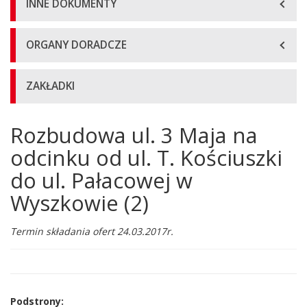
INNE DOKUMENTY
ORGANY DORADCZE
ZAKŁADKI
Rozbudowa ul. 3 Maja na
Główna
treść
odcinku od ul. T. Kościuszki
strony
do ul. Pałacowej w
Wyszkowie (2)
Termin składania ofert 24.03.2017r.
Podstrony: