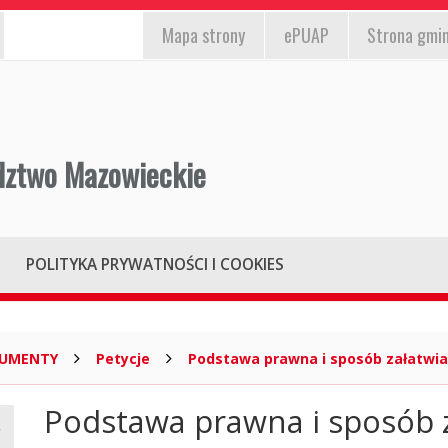
EPUAP,
st
Mapa
strony
ePUAP
Strona gmi
strona
/wyłącz)
gminy,
mapa
strony
dztwo Mazowieckie
POLITYKA PRYWATNOŚCI I COOKIES
KUMENTY
Petycje
Podstawa prawna i sposób załatwia
Podstawa prawna i sposób 
Główna
treść