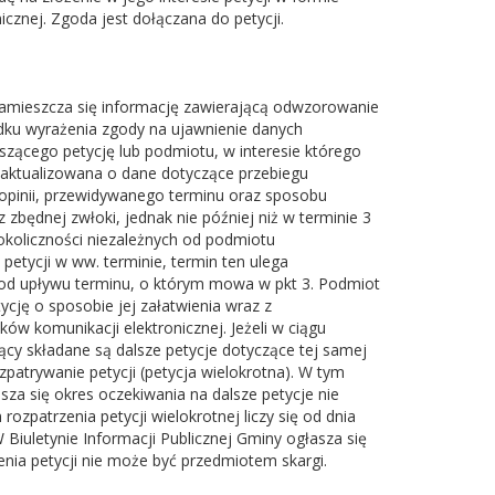
cznej. Zgoda jest dołączana do petycji.
 zamieszcza się informację zawierającą odwzorowanie
padku wyrażenia zgody na ujawnienie danych
zącego petycję lub podmiotu, w interesie którego
e aktualizowana o dane dotyczące przebiegu
opinii, przewidywanego terminu oraz sposobu
 zbędnej zwłoki, jednak nie później niż w terminie 3
 okoliczności niezależnych od podmiotu
petycji w ww. terminie, termin ten ulega
ąc od upływu terminu, o którym mowa w pkt 3. Podmiot
cję o sposobie jej załatwienia wraz z
w komunikacji elektronicznej. Jeżeli w ciągu
ący składane są dalsze petycje dotyczące tej samej
patrywanie petycji (petycja wielokrotna). W tym
sza się okres oczekiwania na dalsze petycje nie
 rozpatrzenia petycji wielokrotnej liczy się od dnia
iuletynie Informacji Publicznej Gminy ogłasza się
enia petycji nie może być przedmiotem skargi.