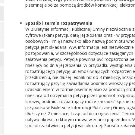
pisemnej albo za pomocą środków komunikacji elektroni
Sposób i termin rozpatrywania
W Biuletynie Informacji Publicznej Gminy niezwłocznie
cyfrowe (skan) petycji, datę jej złożenia oraz - w przy
osobowych - imię i nazwisko albo nazwę podmiotu wnos
petycja jest składana. Ww. informacja jest niezwłoczni
postępowania, w szczególności dotyczące zasięganych 
załatwienia petycji. Petycja powinna być rozpatrzona bez
miesięcy od dnia jej złożenia. W przypadku wystąpienia
rozpatrującego petycję uniemożliwiających rozpatrzenie 
przedłużeniu, nie dłużej jednak niż do 3 miesięcy, licz
rozpatrujący petycję zawiadamia podmiot wnoszący pety
uzasadnieniem w formie pisemnej albo za pomocą środkó
miesiąca od otrzymania petycji przez podmiot rozpatruj
sprawy, podmiot rozpatrujący może zarządzić łączne roz
przypadku w Biuletynie Informacji Publicznej Gminy ogła
dłuższy niż 2 miesiące, licząc od dnia ogłoszenia. Termin
upływu okresu, o którym mowa w zdaniu poprzednim. W B
sposób załatwienia petycji wielokrotnej. Sposób załatwi