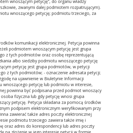
otem wnoszącym petycję”, do organu władzy
yszkowie, zwanymi dalej podmiotem rozpatrującym).
miotu wnoszącego petycję; podmiotu trzeciego, za
rodków komunikacji elektronicznej. Petycja powinna
jeżeli podmiotem wnoszącym petycję jest grupa
ego z tych podmiotów oraz osobę reprezentującą
zkania albo siedziby podmiotu wnoszącego petycję
ącym petycję jest grupa podmiotów, w petycji
go z tych podmiotów; - oznaczenie adresata petycji;
zgodę na ujawnienie w Biuletynie Informacji
wnoszącego petycję lub podmiotu w interesie,
emnej powinna być podpisana przed podmiot wnoszący
 osoba fizyczna lub gdy petycję wnosi grupa
zący petycję. Petycja składana za pomocą środków
ecznym podpisem elektronicznym weryfikowanym przy
na zawierać także adres poczty elektronicznej
sie podmiotu trzeciego zawiera także imię i
bę oraz adres do korespondencji lub adres poczty
 na złożenie w jego interesie petycji w formie