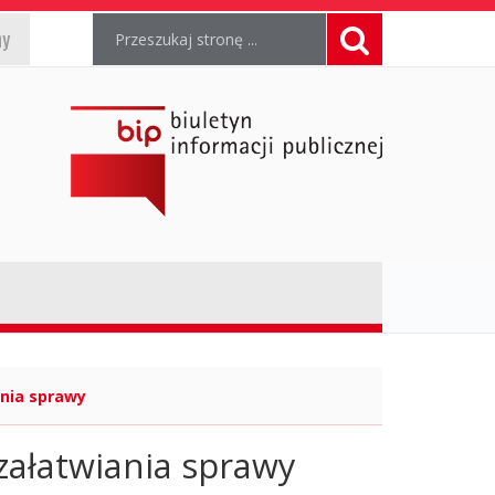
Wyszukiwarka
Wyszukiwana
Formularz
ny
fraza:
wyszukiwania
Szukaj
Ogólnopolski
Biuletyn
Informacji
Publicznej,
https://www.gov.pl/web/bip
nia sprawy
załatwiania sprawy