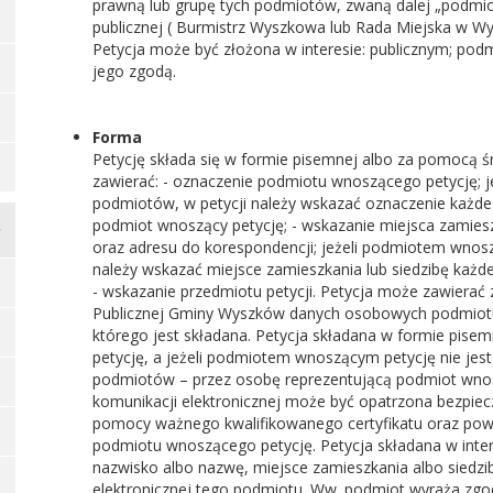
prawną lub grupę tych podmiotów, zwaną dalej „podmi
publicznej ( Burmistrz Wyszkowa lub Rada Miejska w W
Petycja może być złożona w interesie: publicznym; pod
jego zgodą.
Forma
Petycję składa się w formie pisemnej albo za pomocą ś
zawierać: - oznaczenie podmiotu wnoszącego petycję; 
podmiotów, w petycji należy wskazać oznaczenie każd
podmiot wnoszący petycję; - wskazanie miejsca zamies
oraz adresu do korespondencji; jeżeli podmiotem wnosz
należy wskazać miejsce zamieszkania lub siedzibę każde
- wskazanie przedmiotu petycji. Petycja może zawierać 
Publicznej Gminy Wyszków danych osobowych podmiotu 
którego jest składana. Petycja składana w formie pis
petycję, a jeżeli podmiotem wnoszącym petycję nie jest
podmiotów – przez osobę reprezentującą podmiot wnos
komunikacji elektronicznej może być opatrzona bezpi
pomocy ważnego kwalifikowanego certyfikatu oraz powin
podmiotu wnoszącego petycję. Petycja składana w intere
nazwisko albo nazwę, miejsce zamieszkania albo siedzi
elektronicznej tego podmiotu. Ww. podmiot wyraża zgodę