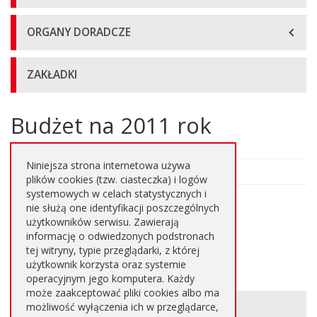
ORGANY DORADCZE
ZAKŁADKI
Budżet na 2011 rok
Główna
treść
strony
Niniejsza strona internetowa używa
plików cookies (tzw. ciasteczka) i logów
systemowych w celach statystycznych i
nie służą one identyfikacji poszczególnych
Podstrony:
użytkowników serwisu. Zawierają
Uchwała budżetowa
informację o odwiedzonych podstronach
tej witryny, typie przeglądarki, z której
Założenia do budżetu Gminy
użytkownik korzysta oraz systemie
operacyjnym jego komputera. Każdy
może zaakceptować pliki cookies albo ma
Informacje
METRYKA STRONY
możliwość wyłączenia ich w przeglądarce,