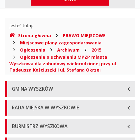
górne
Gdzie
Jesteś tutaj:
jesteśmy
Strona główna
PRAWO MIEJSCOWE
Miejscowe plany zagospodarowania
Ogłoszenia
Archiwum
2015
Ogłoszenie o uchwaleniu MPZP miasta
Wyszkowa dla zabudowy wielorodzinnej przy ul.
Tadeusza Kościuszki i ul. Stefana Okrzei
Menu
GMINA WYSZKÓW
główne
RADA MIEJSKA W WYSZKOWIE
BURMISTRZ WYSZKOWA