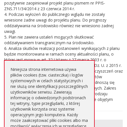
pozytywnie zaopiniował projekt planu pismem nr PPIS-
ZNS.711/34/2014 z 23 czerwca 2014 r.
4. Podczas wyłożeń do publicznego wglądu nie zostały
wniesione żadne uwagi do projektu planu. Do prognozy
oddziaływania na środowisko również nie wniesiono żadnej
uwagi.
5. Plan nie zawiera ustaleń mogących skutkować
oddziaływaniem transgranicznym na środowisko.
6. Analiza skutków realizacji postanowień wynikających z planu
będzie monitorowana w ramach oceny aktualności planu, o
której jest mowa w art. 32 Ustawy z 27 marca 2003 r. o
planowaniu i zagospodarowaniu przestrzennym (Dz. U. z 2015 r.
Niniejsza strona internetowa używa
poz. 199). Oceną aktualnego stanu, stopnia zanieczyszczeń oraz
plików cookies (tzw. ciasteczka) i logów
skutków użytkowania poszczególnych komponentów
systemowych w celach statystycznych i
środowiska zajmuje się monitoring, do którego odnoszą się
nie służą one identyfikacji poszczególnych
zapisy znajdujące się w oddzielnych aktach prawnych. Zakres
użytkowników serwisu. Zawierają
oraz częstotliwość pomiarów będzie zależna od rodzaju
informację o odwiedzonych podstronach
inwestycji, które zostaną zlokalizowane na terenie objętym
tej witryny, typie przeglądarki, z której
planem.
użytkownik korzysta oraz systemie
operacyjnym jego komputera. Każdy
może zaakceptować pliki cookies albo ma
Informacje
METRYKA STRONY
możliwość wyłączenia ich w przeglądarce,