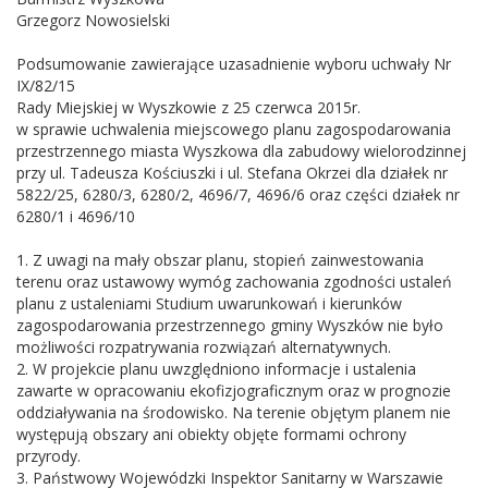
Grzegorz Nowosielski
Podsumowanie zawierające uzasadnienie wyboru uchwały Nr
IX/82/15
Rady Miejskiej w Wyszkowie z 25 czerwca 2015r.
w sprawie uchwalenia miejscowego planu zagospodarowania
przestrzennego miasta Wyszkowa dla zabudowy wielorodzinnej
przy ul. Tadeusza Kościuszki i ul. Stefana Okrzei dla działek nr
5822/25, 6280/3, 6280/2, 4696/7, 4696/6 oraz części działek nr
6280/1 i 4696/10
1. Z uwagi na mały obszar planu, stopień zainwestowania
terenu oraz ustawowy wymóg zachowania zgodności ustaleń
planu z ustaleniami Studium uwarunkowań i kierunków
zagospodarowania przestrzennego gminy Wyszków nie było
możliwości rozpatrywania rozwiązań alternatywnych.
2. W projekcie planu uwzględniono informacje i ustalenia
zawarte w opracowaniu ekofizjograficznym oraz w prognozie
oddziaływania na środowisko. Na terenie objętym planem nie
występują obszary ani obiekty objęte formami ochrony
przyrody.
3. Państwowy Wojewódzki Inspektor Sanitarny w Warszawie