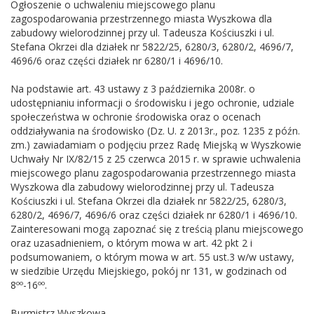
Ogłoszenie o uchwaleniu miejscowego planu
zagospodarowania przestrzennego miasta Wyszkowa dla
zabudowy wielorodzinnej przy ul. Tadeusza Kościuszki i ul.
Stefana Okrzei dla działek nr 5822/25, 6280/3, 6280/2, 4696/7,
4696/6 oraz części działek nr 6280/1 i 4696/10.
Na podstawie art. 43 ustawy z 3 października 2008r. o
udostępnianiu informacji o środowisku i jego ochronie, udziale
społeczeństwa w ochronie środowiska oraz o ocenach
oddziaływania na środowisko (Dz. U. z 2013r., poz. 1235 z późn.
zm.) zawiadamiam o podjęciu przez Radę Miejską w Wyszkowie
Uchwały Nr IX/82/15 z 25 czerwca 2015 r. w sprawie uchwalenia
miejscowego planu zagospodarowania przestrzennego miasta
Wyszkowa dla zabudowy wielorodzinnej przy ul. Tadeusza
Kościuszki i ul. Stefana Okrzei dla działek nr 5822/25, 6280/3,
6280/2, 4696/7, 4696/6 oraz części działek nr 6280/1 i 4696/10.
Zainteresowani mogą zapoznać się z treścią planu miejscowego
oraz uzasadnieniem, o którym mowa w art. 42 pkt 2 i
podsumowaniem, o którym mowa w art. 55 ust.3 w/w ustawy,
w siedzibie Urzędu Miejskiego, pokój nr 131, w godzinach od
8ºº-16ºº.
Burmistrz Wyszkowa